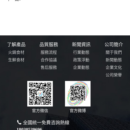
了解產品
品質服務
新聞資訊
公司簡介
火鍋食材
服務流程
行業動態
關于我們
生鮮食材
合作協議
政策浮動
新聞動態
售后服務
企業動態
企業文化
公司榮譽
官方微信
官方微博
全國統一免費咨詢熱線
18030539696