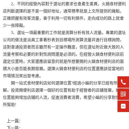
2、不同的經營內容對于選址的要求也會產生差異，火鍋食材便利
店判斷選擇的是不是一個好地址，通常標準就是上文所提到的幾點，
正確把握有效客流量，善于利用一切有利條件，走向成功的路上就會
少一些障礙。
3、選址一項最重要的工作就是測算分析有效人流量。專業的選址
公司的做法是派員工拿著秒表到目標場所測算流量并進行目標詢問，
這對普通投資者而言雖然有一定操作難度，但在選址附近做大致的人
流量考察和必要的針對性詢問還是必須的。在經營火鍋食材便利店前
選定位置時，大家還應該留意的就是所想要開的火鍋食材便利店的面
積大小是否能長期發展。選擇火鍋食材便利店的位置還應該從當地的
市場情況來出發考慮。
開一站式食材便利店如何選擇位置?經過小編的分享已經有所了
解，投資開便利店選擇一個好的位置有助于經營者的店鋪發展，好的
位置能夠增加店鋪的人流，促進消費者消費，希望小編的分享對你有
所幫助!
上一篇：
下一篇：